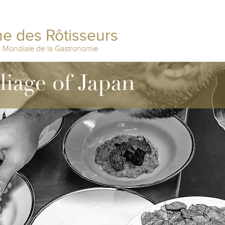
e des Rôtisseurs
n Mondiale de la Gastronomie
lliage of Japan