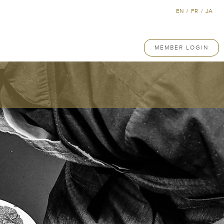
EN
/
FR
/
JA
MEMBER LOGIN